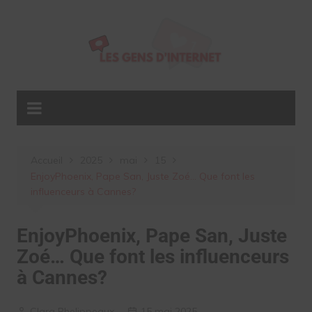
Aller
au
contenu
Accueil
2025
mai
15
EnjoyPhoenix, Pape San, Juste Zoé… Que font les
influenceurs à Cannes?
EnjoyPhoenix, Pape San, Juste
Zoé… Que font les influenceurs
à Cannes?
Clara Phelippeaux
15 mai 2025