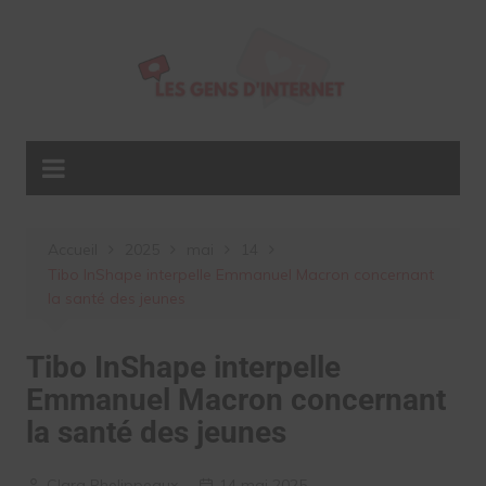
Aller
au
contenu
Accueil
2025
mai
14
Tibo InShape interpelle Emmanuel Macron concernant
la santé des jeunes
Tibo InShape interpelle
Emmanuel Macron concernant
la santé des jeunes
Clara Phelippeaux
14 mai 2025