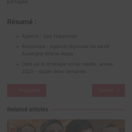
partagée.
Résumé :
Agence : Just Happiness
Annonceur : Agence régionale de santé
Auvergne-Rhône-Alpes
Date de la stratégie social media : année
2025 – durée deux semaines
Navigation
Précédent
Suivant
de
l’article
Related articles