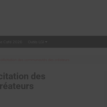
Le Café 2026
Outils LGI
Stellar, plateforme
d’influence tout-en-un
sollicitation des communautés des créateurs
citation des
réateurs