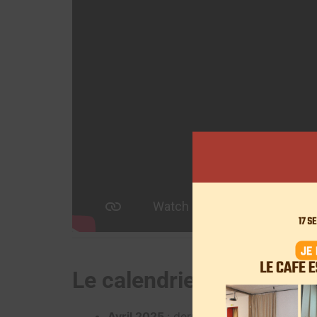
Le calendrier des évén
Avril 2025
: derniers moments pour pa