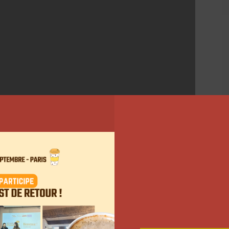
ements
rticiper aux
Tops LGI Influence/social media
et aux