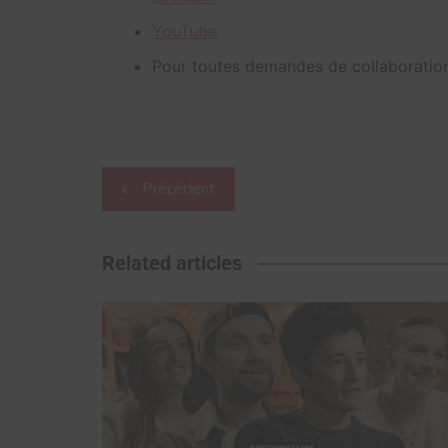
YouTube
Pour toutes demandes de collaboration
Navigation
Précédent
de
l’article
Related articles