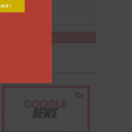
ACE !
Nom
Envoyer
Google News