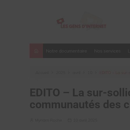
Aller
au
contenu
Notre documentaire
Nos services
Accueil
2025
avril
10
EDITO – La sur-
EDITO – La sur-solli
communautés des c
Myriam Roche
10 avril 2025