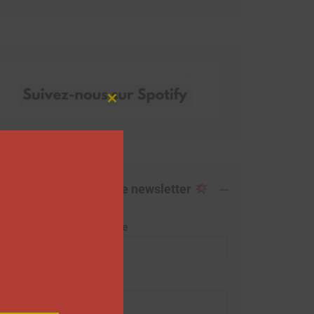
Close
this
module
Abonnez-vous à notre newsletter
Adresse de messagerie
Prénom