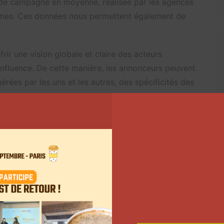
de campagne en moyenne, réalisée par les agences
formes. Ces données nous permettent également de
rir une vision globale et claire des acteurs
l’influence. De cette manière, les annonceurs peuvent
es par les uns et les autres, des spécificités des
qui ils ont déjà pu collaborer. Ces informations sont
es classées.
 sera présente dans le Top LGI 2025 sans avoir
à-dire déposer un dossier.
Suivant