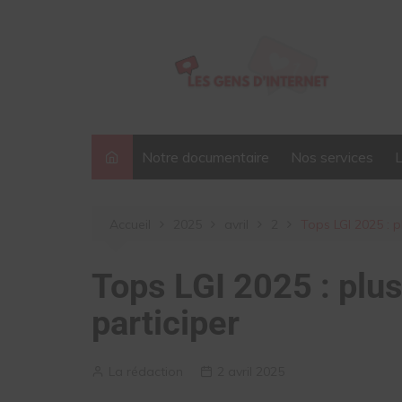
Aller
au
contenu
Notre documentaire
Nos services
Accueil
2025
avril
2
Tops LGI 2025 : p
Tops LGI 2025 : plu
participer
La rédaction
2 avril 2025