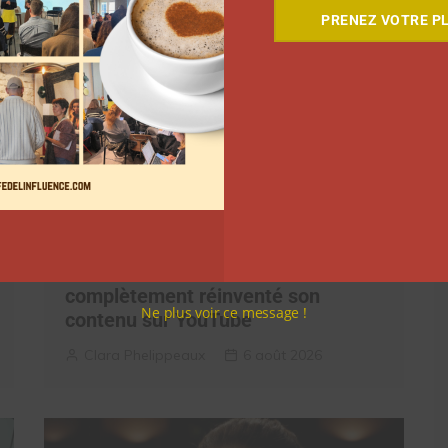
PRENEZ VOTRE PL
Comment le Grand JD a
complètement réinventé son
Ne plus voir ce message !
contenu sur YouTube
Clara Phelippeaux
6 août 2026