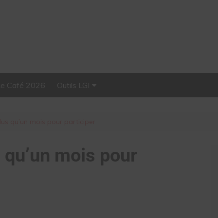
Le Café 2026
Outils LGI
Stellar, plateforme
d’influence tout-en-un
lus qu’un mois pour participer
s qu’un mois pour