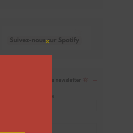
Close
this
module
Abonnez-vous à notre newsletter
Adresse de messagerie
Prénom