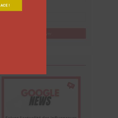
ACE !
Nom
Envoyer
Google News