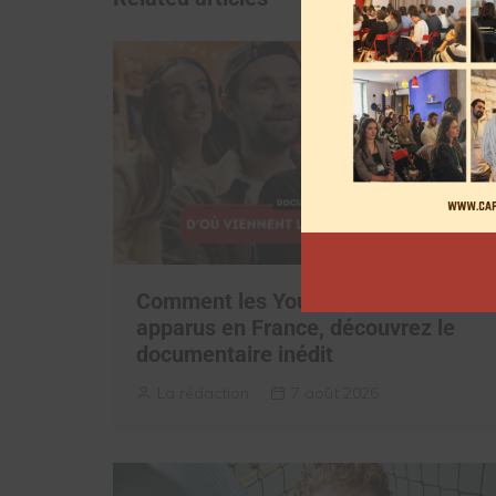
Comment les YouTubeurs sont
apparus en France, découvrez le
documentaire inédit
La rédaction
7 août 2026