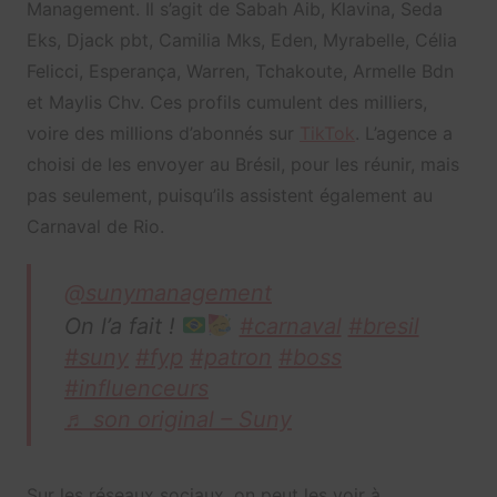
Management. Il s’agit de Sabah Aib, Klavina, Seda
Eks, Djack pbt, Camilia Mks, Eden, Myrabelle, Célia
Felicci, Esperança, Warren, Tchakoute, Armelle Bdn
et Maylis Chv. Ces profils cumulent des milliers,
voire des millions d’abonnés sur
TikTok
. L’agence a
choisi de les envoyer au Brésil, pour les réunir, mais
pas seulement, puisqu’ils assistent également au
Carnaval de Rio.
@sunymanagement
On l’a fait !
#carnaval
#bresil
#suny
#fyp
#patron
#boss
#influenceurs
♬ son original – Suny
Sur les réseaux sociaux, on peut les voir à