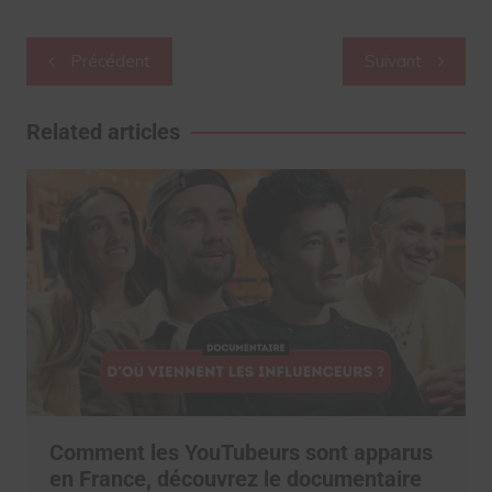
Navigation
Précédent
Suivant
de
l’article
Related articles
Comment les YouTubeurs sont apparus
en France, découvrez le documentaire