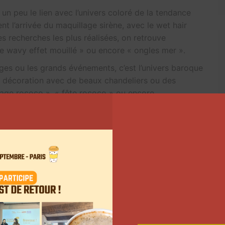
e un peu le lien avec l’univers coloré de la tendance
t l’arrivée du maquillage sirène, avec le wet hair
es recherches les plus réalisées, on retrouve
re wavy effet mouillé » ou encore « ongles mer ».
ages ou les grands événements, c’est l’univers baroque
la décoration avec de beaux chandeliers ou des
age rococo », « fête rococo » ou encore
echerches les plus réalisées à ce sujet.
la tendance précédente, ici, les utilisateurs
 cours à leur imagination. C’est de cette manière que
Salvador Dali aesthetic », « surréalisme moderne »
».
a couleur de l’année 2025, il faudra regarder du côté
oiture cerise », « rouge cerise », « martini cerise ».
 ne vous convient pas ? Regardez du côté de la
du gothique. « Bague ancienne en rubis », « robe