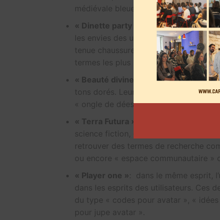
médiévale bleue » ou encore « plans ch
« Dinette party »
: tout ce qui est pet
les envies des utilisateurs actuelleme
tenue chaussures mignonnes » ou enco
termes les plus recherchés.
« Beauté divine »
: après l’univers de 
tons dorés. Leur « vibe » va être parto
« ongle de déesse »…
« Terra Futura »
: l’une des inspiration
science fiction, où il est question d’a
retrouver des termes de recherche com
ou encore « espace communautaire » da
« Player one »
: dans le même esprit, 
dans les esprits des utilisateurs. Ces d
du type « codes pour avatar », « idée
pour jupe avatar ».