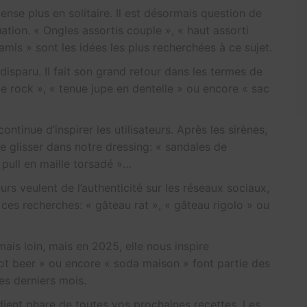
pense plus en solitaire. Il est désormais question de
uation. « Ongles assortis couple », « haut assorti
mis » sont les idées les plus recherchées à ce sujet.
as disparu. Il fait son grand retour dans les termes de
e rock », « tenue jupe en dentelle » ou encore « sac
 continue d’inspirer les utilisateurs. Après les sirènes,
se glisser dans notre dressing: « sandales de
 pull en maille torsadé »…
teurs veulent de l’authenticité sur les réseaux sociaux,
 ces recherches: « gâteau rat », « gâteau rigolo » ou
amais loin, mais en 2025, elle nous inspire
oot beer » ou encore « soda maison » font partie des
es derniers mois.
rédient phare de toutes vos prochaines recettes. Les