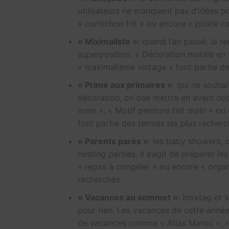
utilisateurs ne manquent pas d’idées p
« cornichon frit » ou encore « pickle c
« Miximaliste »
: quand l’an passé, la t
superposition. « Décoration murale en 
« maximalisme vintage » font partie des
« Prime aux primaires »
: qui ne souha
décoration, on ose mettre en avant notr
main », « Motif peinture fait main » o
font partie des termes les plus recherc
« Parents parés »
: les baby showers, c
nesting parties. Il s’agit de préparer l
« repas à congeler » ou encore « organ
recherchés.
« Vacances au sommet »
: Inoxtag et 
pour rien. Les vacances de cette année
de vacances comme « Atlas Maroc », « 