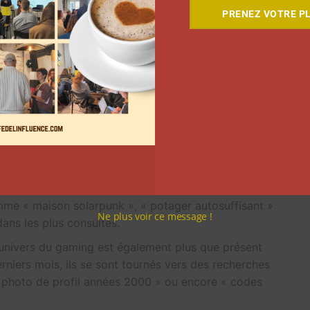
âteau » font partie des termes les plus recherchées.
PRENEZ VOTRE PL
it est mignon. Cette expression semble bien résumer
nt. On retrouve ainsi des mots comme « miniatures »,
re « idée déco chambre kawaii rose » dans les
la poupée, on retrouve celui des déesses et de leurs
ut en 2025: « ongles de déesse », « beauté divine »,
s des utilisateurs ces derniers mois est également la
uto-suffisance, principalement. Pas étonnant donc de
me « maison solarpunk », « potager autosuffisant »
Ne plus voir ce message !
ns les plus consultés.
l’univers du gaming est également plus que présent
erniers mois, ils se sont tournés vers des recherches
s photo de profil années 2000 » ou encore « codes