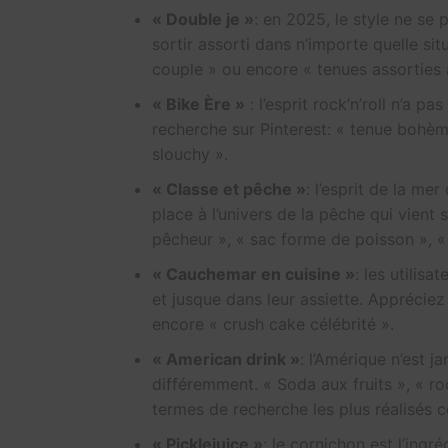
« Double je »
: en 2025, le style ne se 
sortir assorti dans n’importe quelle sit
couple » ou encore « tenues assorties a
« Bike Ère »
: l’esprit rock’n’roll n’a p
recherche sur Pinterest: « tenue bohèm
slouchy ».
« Classe et pêche »
: l’esprit de la mer
place à l’univers de la pêche qui vient 
pêcheur », « sac forme de poisson », «
« Cauchemar en cuisine »
: les utilisa
et jusque dans leur assiette. Appréciez
encore « crush cake célébrité ».
« American drink »
: l’Amérique n’est j
différemment. « Soda aux fruits », « r
termes de recherche les plus réalisés c
« Picklejuice »
: le cornichon est l’ing