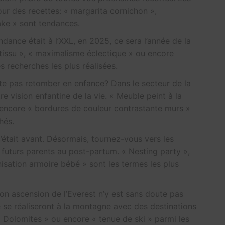
our des recettes: « margarita cornichon »,
ake » sont tendances.
endance était à l’XXL, en 2025, ce sera l’année de la
tissu », « maximalisme éclectique » ou encore
 recherches les plus réalisées.
ite pas retomber en enfance? Dans le secteur de la
e vision enfantine de la vie. « Meuble peint à la
u encore « bordures de couleur contrastante murs »
hés.
’était avant. Désormais, tournez-vous vers les
es futurs parents au post-partum. « Nesting party »,
isation armoire bébé » sont les termes les plus
son ascension de l’Everest n’y est sans doute pas
 se réaliseront à la montagne avec des destinations
Dolomites » ou encore « tenue de ski » parmi les