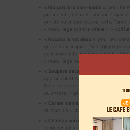
« Ma sorcière bien-iodée »
: pour fair
précédente, Pinterest annonce égalemen
ondulé ou encore des nail arts. Parmi l
« maquillage sombre sirène », « coiffu
« Rococo is not dead »
: pour les mari
qui va vous inspirer. Ne négligez pas 
accessoires de ce même acabit. « Mari
« maquillage rococo » font partie des r
« Soupers décalés »
: contrairement à 
apprécient être surpris et laissez libre
l’on retrouve des recherches comme « 
ou encore » gâteau bouquet de fleurs 
« Cerise mania »
: si vous recherchez l
du fruit. La « cherry » est partout : « v
« Château core »
: l’ambiance baroque
tendance plus « château » mélangée à 