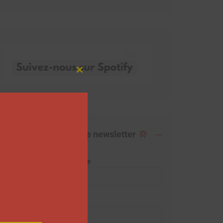
Close
this
module
Abonnez-vous à notre newsletter
Adresse de messagerie
Prénom