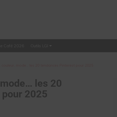
Le Café 2026
Outils LGI
Stellar, plateforme
d’influence tout-en-un
, couleur, mode… les 20 tendances Pinterest pour 2025
, mode… les 20
 pour 2025