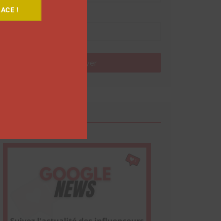
ACE !
Nom
Envoyer
Google News