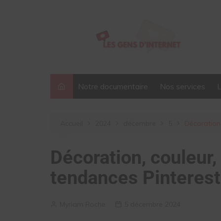
Aller
au
contenu
Notre documentaire
Nos services
Accueil
2024
décembre
5
Décoration
Décoration, couleur
tendances Pinterest
Myriam Roche
5 décembre 2024