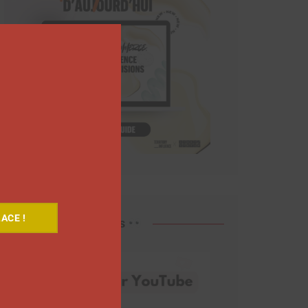
Close
this
module
ACE !
Découvrez nos vidéos