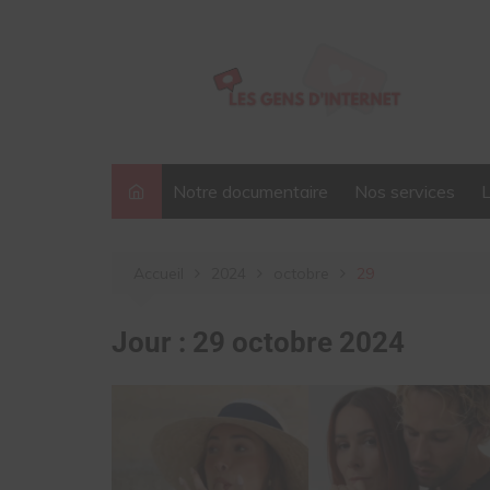
Aller
au
contenu
Notre documentaire
Nos services
Accueil
2024
octobre
29
Jour :
29 octobre 2024