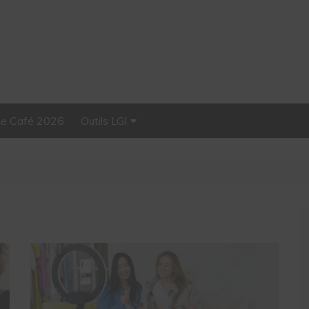
Le Café 2026
Outils LGI
Stellar, plateforme
d’influence tout-en-un