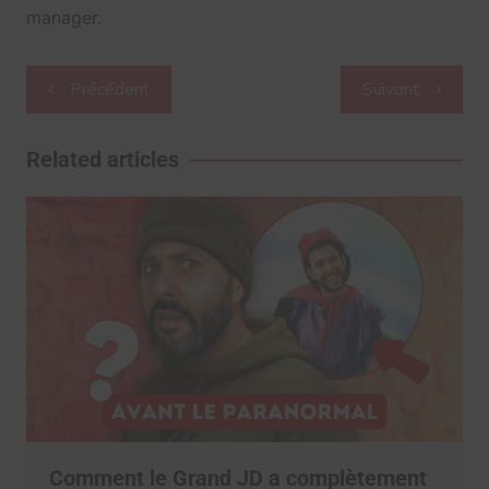
manager.
Navigation
Précédent
Suivant
de
l’article
Related articles
Comment le Grand JD a complètement