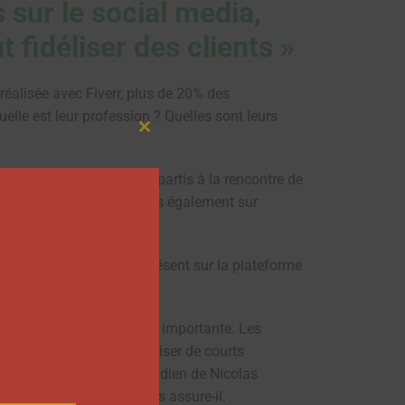
 sur le social media,
t fidéliser des clients »
réalisée avec Fiverr, plus de 20% des
lle est leur profession ? Quelles sont leurs
Close
this
module
en France, nous sommes partis à la rencontre de
ge sur leur quotidien, mais également sur
o depuis 7 ans qui est présent sur la plateforme
évidemment pris une place importante. Les
monteurs vidéos pour réaliser de courts
et représente 90% du quotidien de Nicolas
étier de vidéaste », nous assure-il.