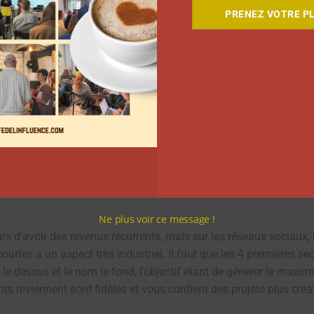
PRENEZ VOTRE PL
vidéos courtes sur les réseaux 
s représentent un travail énorme », tient-il à préciser avant d’e
x. Le premier est animé par un coach de tennis pour qui il mont
16. Pour que ce soit rentable , il faut multiplier les clients ou
tage récurrentes par un même client plusieurs fois dans le mois.
Ne plus voir ce message !
s d’avoir des revenus récurrents, mais sur les réseaux sociaux, 
rtes a un aspect très industriel. Il faut que les 4 premières seco
 le dessus et le nom le fond, l’objectif étant de générer le max
lients reviennent sont fidèles et vous confient des projets plus cr