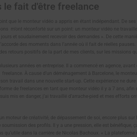
 le fait d'être freelance
point que le monteur vidéo a appris en étant indépendant. De se
ons m’ont réconforté sur un point: un monteur vidéo ne travaill
 jours et soudainement recevoir des demandes ». De cette manière,
accorde des moments dans l’année où il fait de réelles pauses. L’o
es retours positifs de la part de mes clients, sur les missions que
lusieurs années en entreprise. Il a commencé en agence, avant de
 en freelance. À cause d’un déménagement à Barcelone, le monteur
re son travail dans une nouvelle start-up. Cette expérience ne du
eforme de freelances en tant que monteur vidéo il y a 7 ans, afin
is mis en danger, j’ai travaillé d’arrache-pied et mes efforts ont
« un moteur de créativité, de dépassement de soi, encore plus sur F
 soumission des profils. Il y a une pression, elle est bénéfique, 
l plus qu’utile dans la carrière de Nicolas Bachoux. « La plateforme