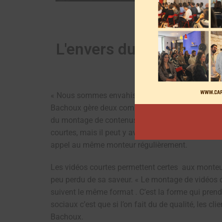
L'envers du décor des 
« Nous sommes envahis par les vidéos courtes. Elle
Bachoux gère deux comptes sur les réseaux sociau
du montage de contenus de moins d’une minute en 9:
courtes, mais il peut y avoir des demandes de mon
appel au même monteur régulièrement.
Les vidéos courtes permettent certes aux monteur
peu perdu de sa saveur. « Le montage de vidéos cou
suivent le même format . C’est la forme qui prend
sociaux c’est que si l’on fait du de qualité, les c
Bachoux.