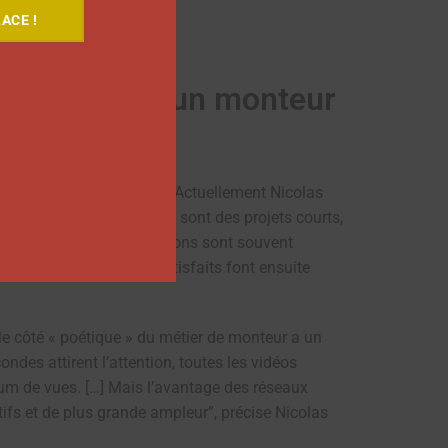
ACE !
sociaux pour un monteur
ntrer dans le vif du sujet. Actuellement Nicolas
e des vidéos courtes. Ce sont des projets courts,
 les projets, car les missions sont souvent
 Ces clients une fois satisfaits font ensuite
le côté « poétique » du métier de monteur a un
ndes attirent l’attention, toutes les vidéos
imum de vues. […] Mais l’avantage des réseaux
éatifs et de plus grande ampleur”, précise Nicolas