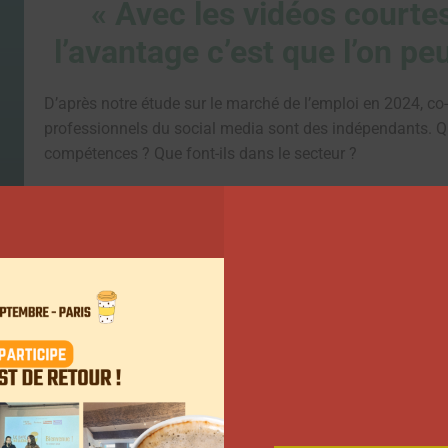
« Avec les vidéos courtes
l’avantage c’est que l’on peu
D’après notre étude sur le marché de l’emploi en 2024, co-
professionnels du social media sont des indépendants. Que
compétences ? Que font-ils dans le secteur ?
Pour comprendre comment cette industrie est structurée 
ces freelances présents sur Fiverr pour en savoir davanta
l’importance des réseaux sociaux dans leur métier.
Voici le portrait de Nicolas Bachoux, 31 ans, monteur vidé
Fiverr.
Dans son milieu professionnel, les réseaux sociaux ont 
professionnels et même les utilisateurs font appel à des 
contenus au format vertical. Aujourd’hui, ce type de proj
Bachoux. « Le social media a eu un impact énorme sur le m