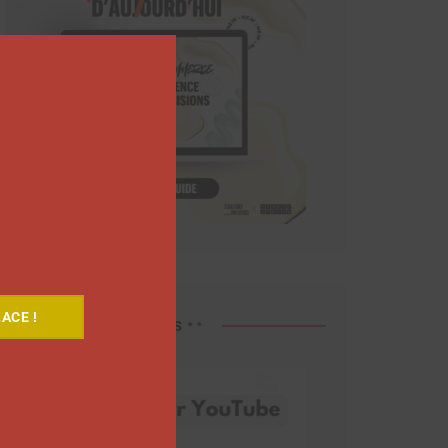
Close
this
module
ACE !
Découvrez nos vidéos