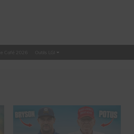
Le Café 2026
Outils LGI
Stellar, plateforme
d’influence tout-en-un