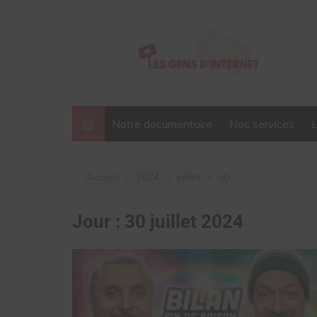
Aller
au
contenu
Notre documentaire
Nos services
Accueil
2024
juillet
30
Jour :
30 juillet 2024