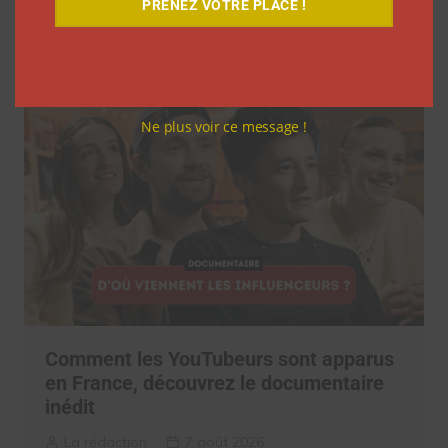
Précédent
Suivant
PRENEZ VOTRE PLACE !
de
l’article
Related articles
Ne plus voir ce message !
Comment les YouTubeurs sont apparus
en France, découvrez le documentaire
inédit
La rédaction
7 août 2026