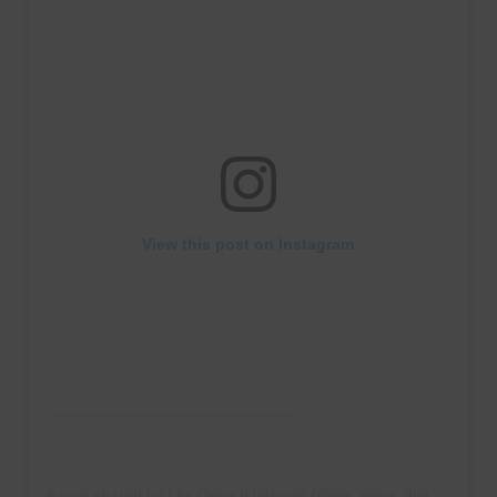
View this post on Instagram
A post shared by Les Gens d'Internet (@les_gens_dinternet)