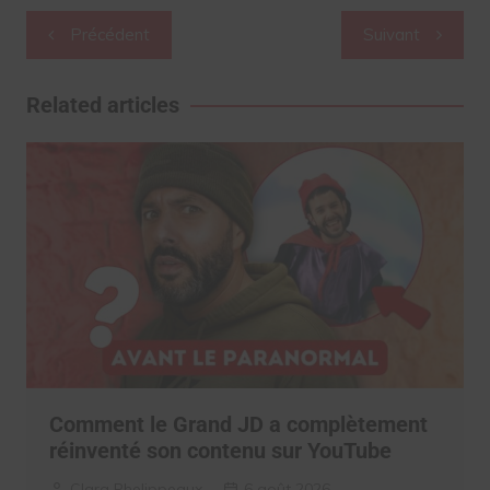
Navigation
Précédent
Suivant
de
l’article
Related articles
Comment le Grand JD a complètement
réinventé son contenu sur YouTube
Clara Phelippeaux
6 août 2026