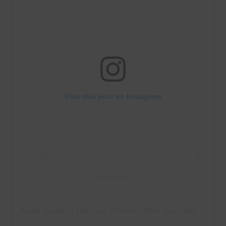
View this post on Instagram
A post shared by Les Gens d'Internet (@les_gens_dinternet)