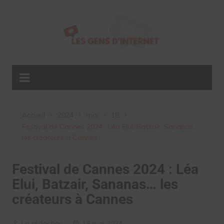
Aller
au
contenu
Accueil
2024
mai
18
Festival de Cannes 2024 : Léa Elui, Batzair, Sananas…
les créateurs à Cannes
Festival de Cannes 2024 : Léa
Elui, Batzair, Sananas… les
créateurs à Cannes
La rédaction
18 mai 2024