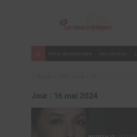
Aller
au
contenu
Notre documentaire
Nos services
Accueil
2024
mai
16
Jour :
16 mai 2024