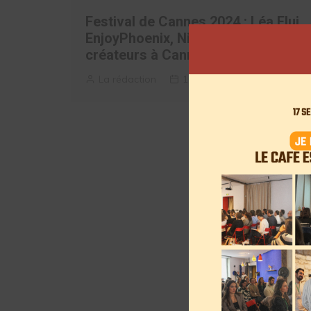
Festival de Cannes 2024 : Léa Elui,
EnjoyPhoenix, Nicocapone… les
créateurs à Cannes
La rédaction
16 mai 2024