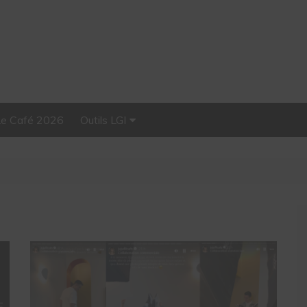
Le Café 2026
Outils LGI
Stellar, plateforme
d’influence tout-en-un