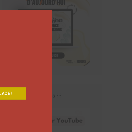
Close
this
module
ACE !
Découvrez nos vidéos