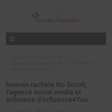
Aller
au
contenu
Accueil
2024
mars
22
heaven rachète No Scroll, l’agence social media et
influence d’Influence4You
heaven rachète No Scroll,
l’agence social media et
influence d’Influence4You
La rédaction
22 mars 2024