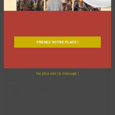
View this post on Instagram
PRENEZ VOTRE PLACE !
A post shared by lou-ann ❦ (@louannpoy)
Ne plus voir ce message !