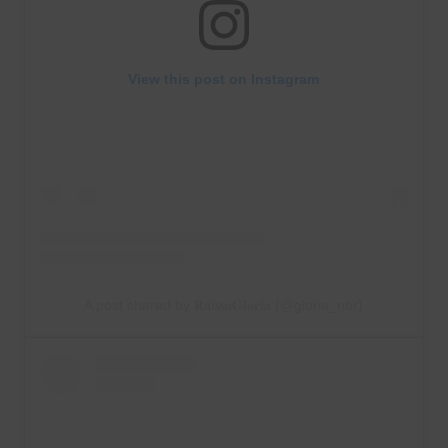
View this post on Instagram
A post shared by 𝐑𝐚ï𝐬𝐬𝐚𝐆𝐥𝐨𝐫𝐢𝐚 (@gloria_nbr)