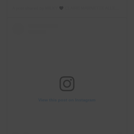
A post shared by MILKY
CLAIRE MARNETTE ALLEGRETTI (@milkywaysblueyes)
View this post on Instagram