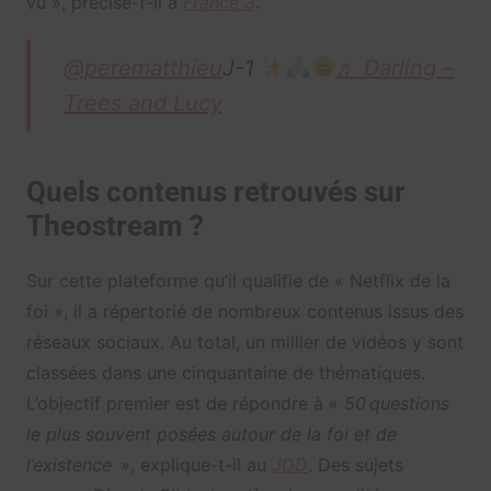
vu », précise-t-il à
France 3
.
@perematthieu
J-1
♬ Darling –
Trees and Lucy
Quels contenus retrouvés sur
Theostream ?
Sur cette plateforme qu’il qualifie de « Netflix de la
foi », il a répertorié de nombreux contenus issus des
réseaux sociaux. Au total, un millier de vidéos y sont
classées dans une cinquantaine de thématiques.
L’objectif premier est de répondre à «
50 questions
le plus souvent posées autour de la foi et de
l’existence
», explique-t-il au
JDD
. Des sujets