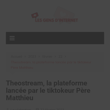
Aller
au
contenu
Accueil
2023
février
22
Theostream, la plateforme lancée par le tiktokeur
Père Matthieu
Theostream, la plateforme
lancée par le tiktokeur Père
Matthieu
La rédaction
22 février 2023