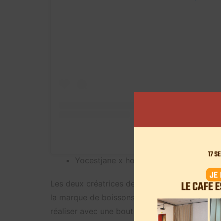
A post shared by Paola Lo
Yocestjane x holy Camille x pago
Les deux créatrices de contenu ont réalisé u
la marque de boissons fruitées. En plus de c
réaliser avec une bouteille de Pago à la fra