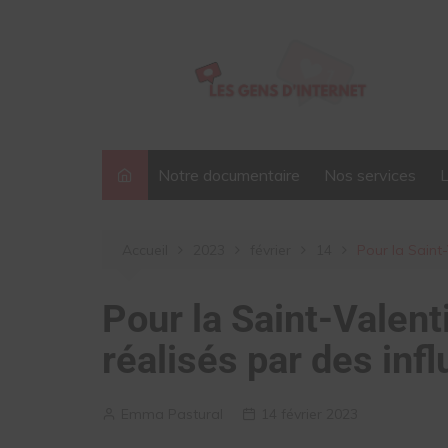
Aller
au
contenu
Notre documentaire
Nos services
Accueil
2023
février
14
Pour la Saint-
Pour la Saint-Valenti
réalisés par des in
Emma Pastural
14 février 2023