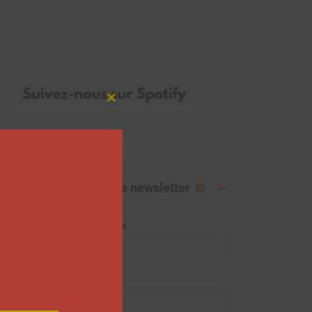
Close
this
module
Abonnez-vous à notre newsletter
Adresse de messagerie
Prénom