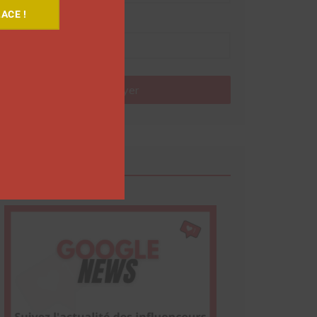
ACE !
Nom
Envoyer
Google News