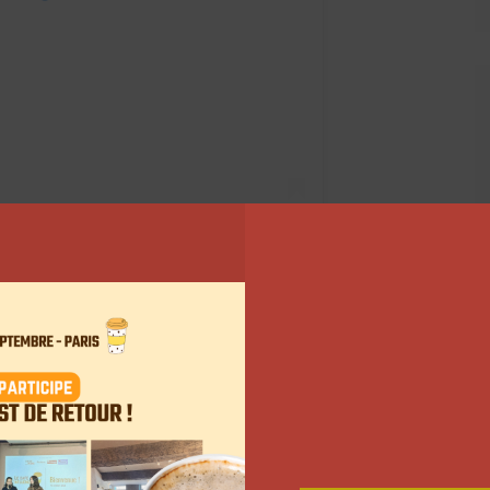
catelli (@paolalct)
n
concours sur Instagram
en collaboration avec Pago,
e concours, elle nous partage une superbe recette à
ise. Un moyen de donner des idées de moments à