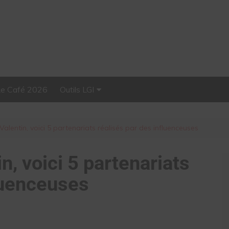
Le Café 2026
Outils LGI
Stellar, plateforme
d’influence tout-en-un
Valentin, voici 5 partenariats réalisés par des influenceuses
n, voici 5 partenariats
fluenceuses