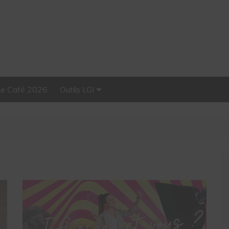
Le Café 2026
Outils LGI
Stellar, plateforme
d’influence tout-en-un