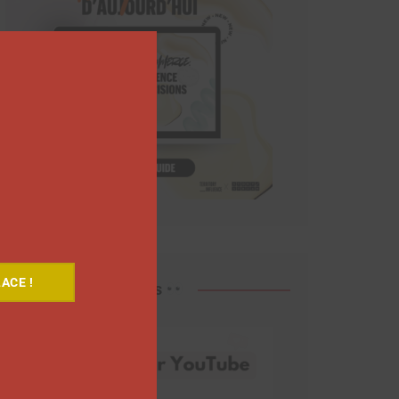
Close
this
module
ACE !
Découvrez nos vidéos