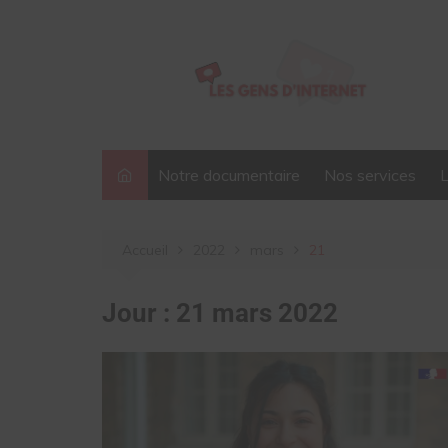
Aller
au
contenu
Notre documentaire
Nos services
Accueil
2022
mars
21
Jour :
21 mars 2022