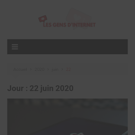
Aller
au
contenu
Accueil
2020
juin
22
Jour :
22 juin 2020