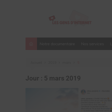
Aller
au
contenu
Notre documentaire
Nos services
Accueil
2019
mars
5
Jour :
5 mars 2019