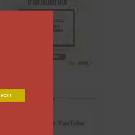
Close
this
module
ACE !
Découvrez nos vidéos