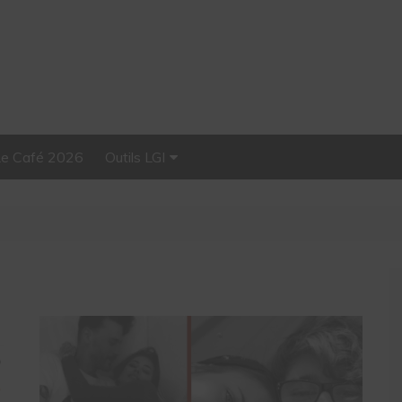
Le Café 2026
Outils LGI
Stellar, plateforme
d’influence tout-en-un