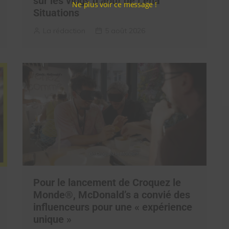
sur les vlogs d’août de Léna
Ne plus voir ce message !
Situations
La rédaction
5 août 2026
Pour le lancement de Croquez le
Monde®, McDonald’s a convié des
influenceurs pour une « expérience
unique »