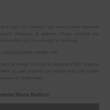
bre le clip « De l’amour » que vous pouvez retrouver
toire d’Azamat, le premier réfugié accueilli par
personnalités qui ont participé au tournage.
?v=J-i5SUsCUKM&w=560&h=315]
ies dans le monde. Au mois de décembre 2017, Urgence
énie ») avait organisé un concert avec une dizaine
se passait en Tchétchénie.
quenne/Mona Boitière