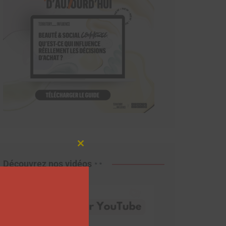
Close
this
Découvrez nos vidéos
module