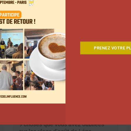
Coupe du Monde 2026: comment
l’agence L’Intrus a « réconcilié »
marques et créateurs de contenu
avec M6
Clara Phelippeaux
6 août 2026
PRENEZ VOTRE PL
9 choses que vous avez oubliées