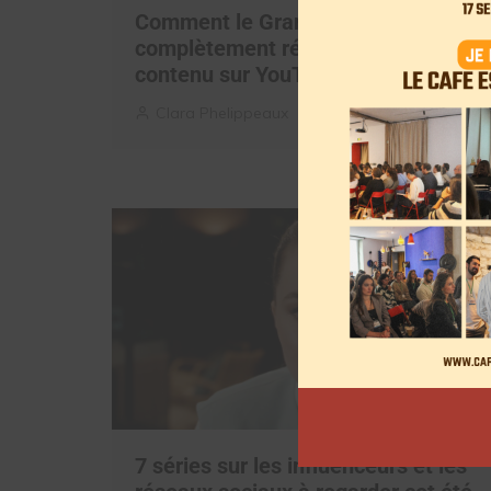
Comment le Grand JD a
complètement réinventé son
contenu sur YouTube
Clara Phelippeaux
6 août 2026
7 séries sur les influenceurs et les