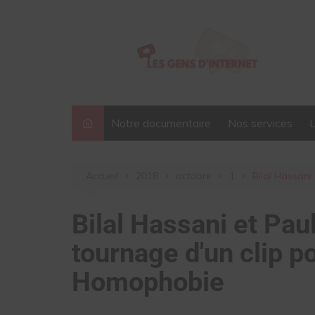
Aller
au
contenu
Notre documentaire
Nos services
Accueil
2018
octobre
1
Bilal Hassan
Bilal Hassani et Pau
tournage d'un clip 
Homophobie