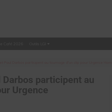
Le Café 2026
Outils LGI
Stellar, plateforme
d’influence tout-en-un
i et Paul Darbos participent au tournage d'un clip pour Urgence Ho
l Darbos participent au
pour Urgence