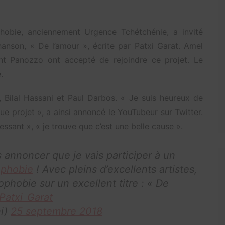
hobie, anciennement Urgence Tchétchénie, a invité
chanson, « De l’amour », écrite par Patxi Garat. Amel
t Panozzo ont accepté de rejoindre ce projet. Le
.
, Bilal Hassani et Paul Darbos. « Je suis heureux de
e projet », a ainsi annoncé le YouTubeur sur Twitter.
ssant », « je trouve que c’est une belle cause ».
 annoncer que je vais participer à un
phobie
! Avec pleins d’excellents artistes,
phobie sur un excellent titre : « De
atxi_Garat
ni)
25 septembre 2018