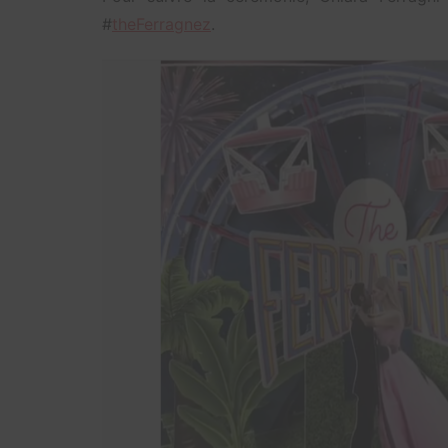
#
theFerragnez
.