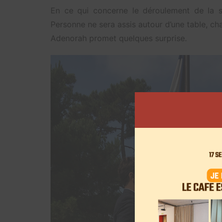
En ce qui concerne le déroulement de la so
Personne ne sera assis autour d’une table, ch
Adenorah promet quelques surprise.