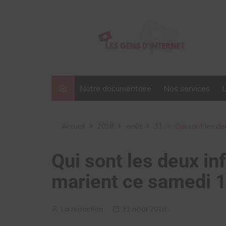
Aller
au
contenu
Notre documentaire
Nos services
Accueil
2018
août
31
Qui sont les d
Qui sont les deux in
marient ce samedi 
La rédaction
31 août 2018