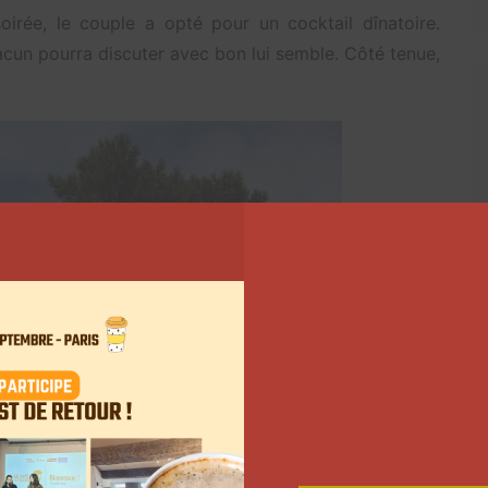
irée, le couple a opté pour un cocktail dînatoire.
acun pourra discuter avec bon lui semble. Côté tenue,