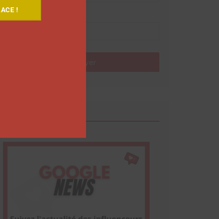
ACE !
Nom
Envoyer
Google News