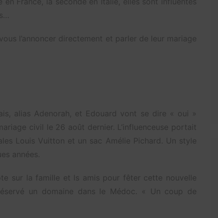
 en France, la seconde en Italie, elles sont influentes
ts…
 vous l’annoncer directement et parler de leur mariage
is, alias Adenorah, et Edouard vont se dire « oui »
 mariage civil le 26 août dernier. L’influenceuse portait
les Louis Vuitton et un sac Amélie Pichard. Un style
ques années.
te sur la famille et ls amis pour fêter cette nouvelle
 réservé un domaine dans le Médoc. « Un coup de