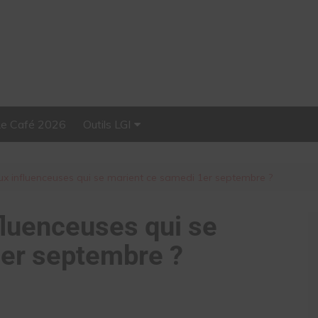
Le Café 2026
Outils LGI
Stellar, plateforme
d’influence tout-en-un
eux influenceuses qui se marient ce samedi 1er septembre ?
fluenceuses qui se
1er septembre ?