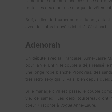
samedi 1er septembre. Indices: l’une se trouve
toutes les deux, ont une marque de vêtemen
Bref, au lieu de tourner autour du pot, autant
avec des infos trouvées ici et là. C’est parti !
Adenorah
On débute avec la Française. Anne-Laure Ma
pour la vie. Enfin, le couple a déjà réalisé le
une longe robe blanche Pronovias, des sanda
très rétro sexy qui lui va si bien depuis quel
Si le mariage civil est passé, le couple comp
vie, ce samedi. Les deux tourtereaux ont
coeur » raconte à
Vogue
Anne-Laure.