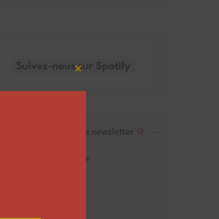
Close
this
module
Abonnez-vous à notre newsletter
Adresse de messagerie
Prénom