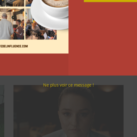
Comment le Grand JD a
complètement réinventé son
contenu sur YouTube
Clara Phelippeaux
6 août 2026
Ne plus voir ce message !