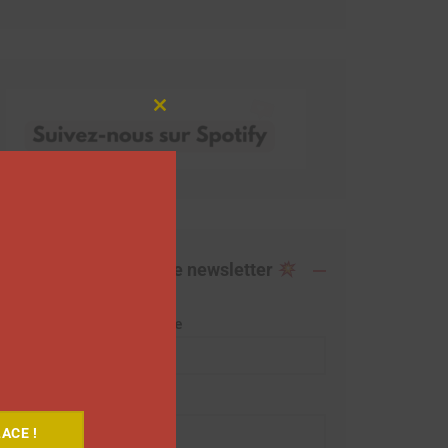
Close
this
module
Abonnez-vous à notre newsletter
Adresse de messagerie
Prénom
ACE !