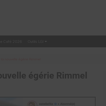
Le Café 2026
Outils LGI
Stellar, plateforme
d’influence tout-en-un
st la nouvelle égérie Rimmel
 nouvelle égérie Rimmel