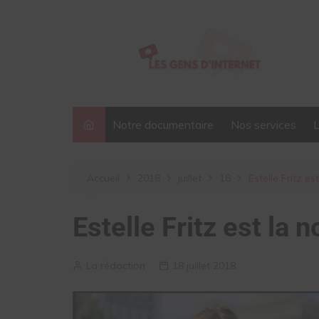
Aller
au
contenu
Notre documentaire
Nos services
Accueil
2018
juillet
18
Estelle Fritz e
Estelle Fritz est la
La rédaction
18 juillet 2018