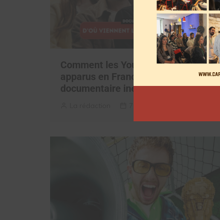
Comment les YouTubeurs sont
apparus en France, découvrez le
documentaire inédit
La rédaction
7 août 2026