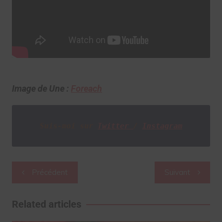
Image de Une :
Foreach
Suis-moi sur 
Twitter 
/ 
Instagram
Navigation
Précédent
Suivant
de
l’article
Related articles