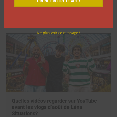
PRENEZ VOTRE PLACE !
inspiré d’autres YouTubeuses à faire
pareil
La rédaction
31 juillet 2026
Ne plus voir ce message !
Quelles vidéos regarder sur YouTube
avant les vlogs d’août de Léna
Situations?