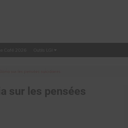
Le Café 2026
Outils LGI
Stellar, plateforme
d’influence tout-en-un
oria sur les pensées suicidaires
a sur les pensées