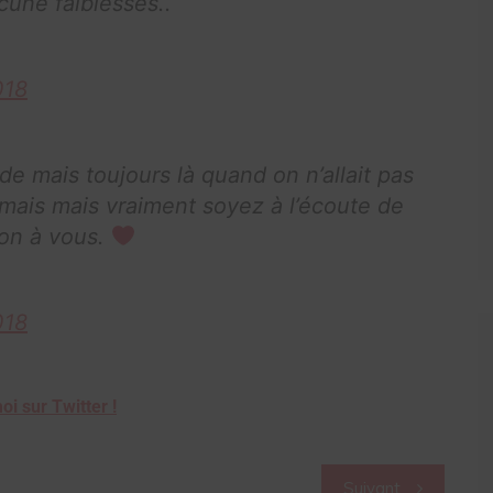
une faiblesses..
018
ide mais toujours là quand on n’allait pas
amais mais vraiment soyez à l’écoute de
ion à vous.
018
oi sur Twitter !
Suivant