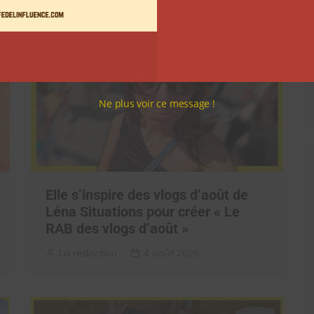
Ne plus voir ce message !
Elle s’inspire des vlogs d’août de
Léna Situations pour créer « Le
RAB des vlogs d’août »
La rédaction
4 août 2026