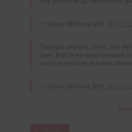
une personne qui ne montrait auc
— Gloria (@Gloria_Nbr)
18 juin 2
Toujours souriant, drôle, très tim
bien. Bref je ne tweet presque j
tout vos proches et faites attent
— Gloria (@Gloria_Nbr)
18 juin 2
Suis-m
Navigation
Précédent