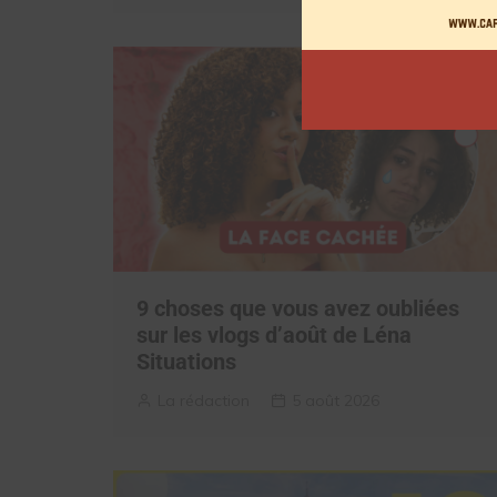
9 choses que vous avez oubliées
sur les vlogs d’août de Léna
Situations
La rédaction
5 août 2026