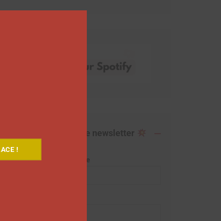
this
module
Abonnez-vous à notre newsletter
ACE !
Adresse de messagerie
Prénom