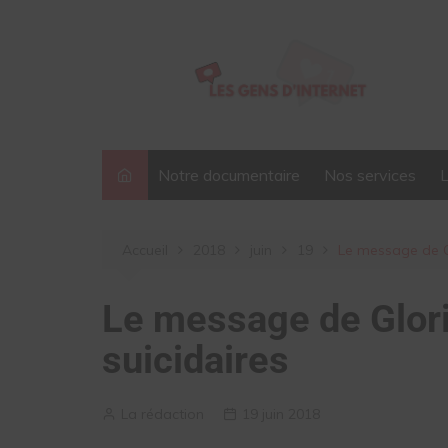
Aller
au
contenu
Notre documentaire
Nos services
Accueil
2018
juin
19
Le message de Gl
Le message de Glori
suicidaires
La rédaction
19 juin 2018