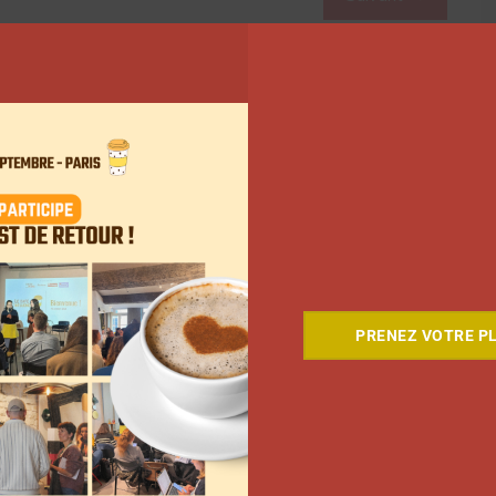
PRENEZ VOTRE PL
Comment le Grand JD a
complètement réinventé son
contenu sur YouTube
Clara Phelippeaux
6 août 2026