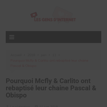
Aller
au
contenu
Accueil
2018
juin
11
Pourquoi Mcfly & Carlito ont rebaptisé leur chaine
Pascal & Obispo
Pourquoi Mcfly & Carlito ont
rebaptisé leur chaine Pascal &
Obispo
La rédaction
11 juin 2018