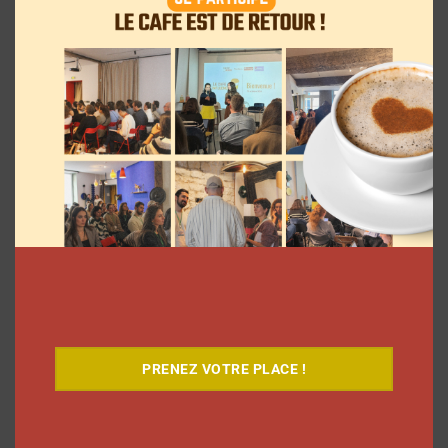
Dans ses vlogs d’août, Léna Situations
offre 500 euros chaque jour à un
abonné
La rédaction
3 août 2026
PRENEZ VOTRE PLACE !