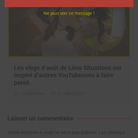
Ne plus voir ce message !
Les vlogs d’août de Léna Situations ont
inspiré d’autres YouTubeuses à faire
pareil
La rédaction
31 juillet 2026
Laisser un commentaire
Votre adresse e-mail ne sera pas publiée.
Les champs