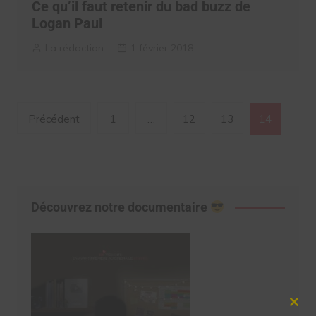
Ce qu’il faut retenir du bad buzz de
Logan Paul
La rédaction
1 février 2018
Navigation
Précédent
1
…
12
13
14
des
articles
Découvrez notre documentaire
Clos