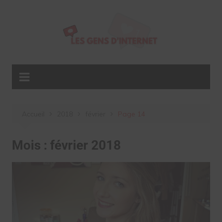
Aller
au
contenu
Accueil
2018
février
Page 14
Mois :
février 2018