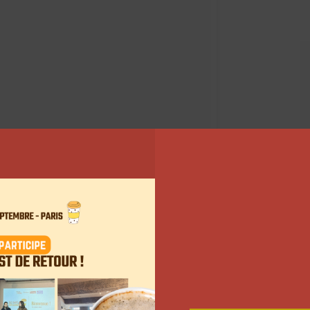
er» by @nicolasstajic
lbrancaleoni) le
29 Janv. 2018 à 10 :21 PST