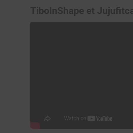
TiboInShape et Jujufitc