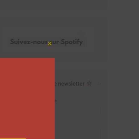
Close
this
module
Abonnez-vous à notre newsletter
Adresse de messagerie
Prénom