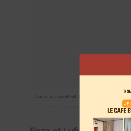
«Surround yourself with those who only lift you high
Une publication partagée par
Anil B – wartek
(@ani
Enzo et Lufy