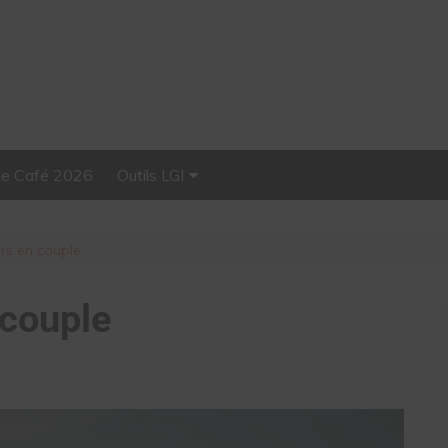
Le Café 2026
Outils LGI
Stellar, plateforme
d’influence tout-en-un
urs en couple
 couple