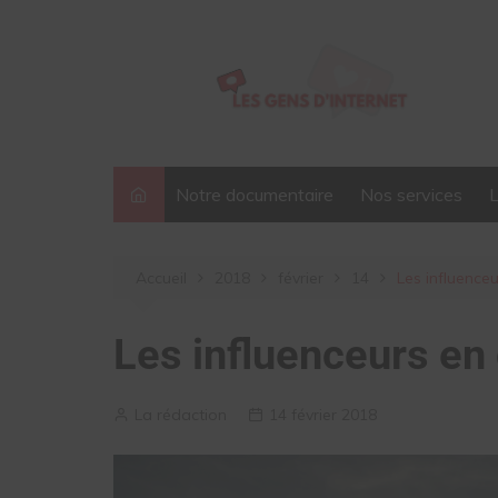
Aller
au
contenu
Notre documentaire
Nos services
Accueil
2018
février
14
Les influence
Les influenceurs en
La rédaction
14 février 2018