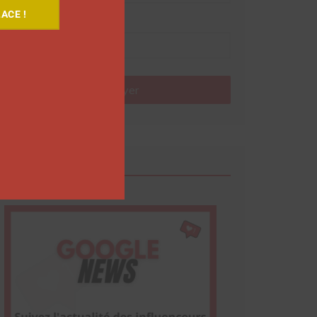
ACE !
Nom
Envoyer
Google News