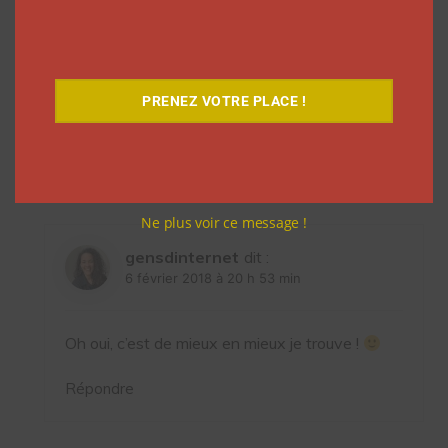
Bg Jimy
dit :
6 février 2018 à 20 h 46 min
PRENEZ VOTRE PLACE !
C’était aussi une superbe vidéo d’ailleurs
Répondre
Ne plus voir ce message !
gensdinternet
dit :
6 février 2018 à 20 h 53 min
Oh oui, c’est de mieux en mieux je trouve !
Répondre