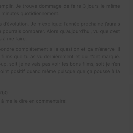
remplir. Je trouve dommage de faire 3 jours le même
5 minutes quotidiennement.
d’évolution. Je m’explique: l’année prochaine j’aurais
 pourrais comparer. Alors qu’aujourd’hui, vu que c’est
s à me faire.
répondre complétement à la question et ça m’énerve !!!
 films que tu as vu dernièrement et qui t’ont marqué.
p, soit je ne vais pas voir les bons films, soit je n’en
point positif quand même puisque que ça pousse à la
o7b0
s à me le dire en commentaire!