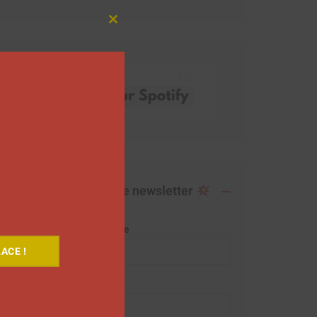
Close
this
module
Abonnez-vous à notre newsletter
Adresse de messagerie
ACE !
Prénom