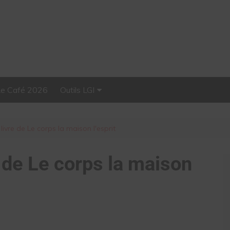
Le Café 2026
Outils LGI
Stellar, plateforme
d’influence tout-en-un
 livre de Le corps la maison l'esprit
e de Le corps la maison