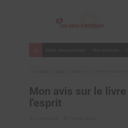
Aller
au
contenu
Notre documentaire
Nos services
Accueil
2018
février
5
Mon avis sur le
Mon avis sur le livr
l'esprit
La rédaction
5 février 2018