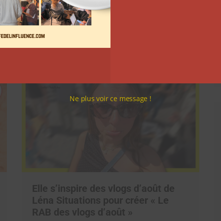
Comment le Grand JD a
complètement réinventé son
contenu sur YouTube
Clara Phelippeaux
6 août 2026
Ne plus voir ce message !
Elle s’inspire des vlogs d’août de
Léna Situations pour créer « Le
RAB des vlogs d’août »