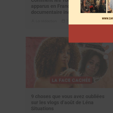
Comment les YouTubeurs sont
apparus en France, découvrez le
documentaire inédit
La rédaction
7 août 2026
9 choses que vous avez oubliées
sur les vlogs d’août de Léna
Situations