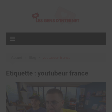
Aller
au
contenu
Accueil
Blog
youtubeur france
Étiquette :
youtubeur france