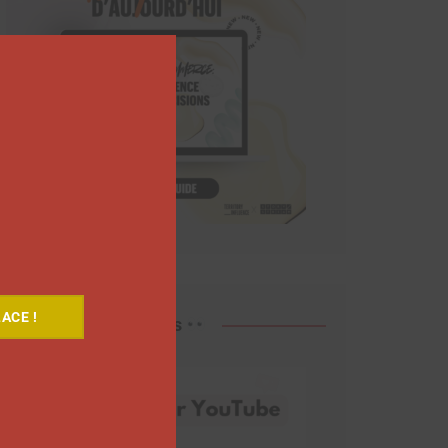
Close
this
module
ACE !
Découvrez nos vidéos