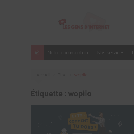
Aller
au
contenu
Notre documentaire
Nos services
Accueil
Blog
wopilo
Étiquette :
wopilo