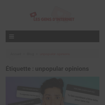
Aller
au
contenu
Accueil
Blog
unpopular opinions
Étiquette :
unpopular opinions