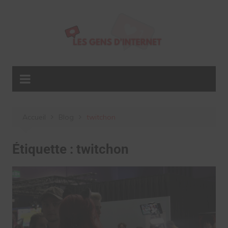
Aller
au
contenu
Accueil
Blog
twitchon
Étiquette :
twitchon