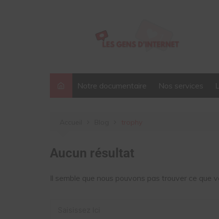
Aller
au
contenu
Notre documentaire
Nos services
Accueil
Blog
trophy
Aucun résultat
Il semble que nous pouvons pas trouver ce que v