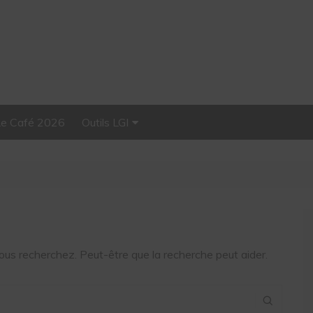
Le Café 2026
Outils LGI
Stellar, plateforme
d’influence tout-en-un
ous recherchez. Peut-être que la recherche peut aider.