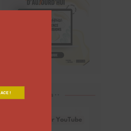
Close
this
module
ACE !
Découvrez nos vidéos