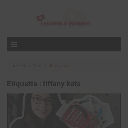
Aller
au
contenu
Accueil
Blog
tiffany kats
Étiquette :
tiffany kats