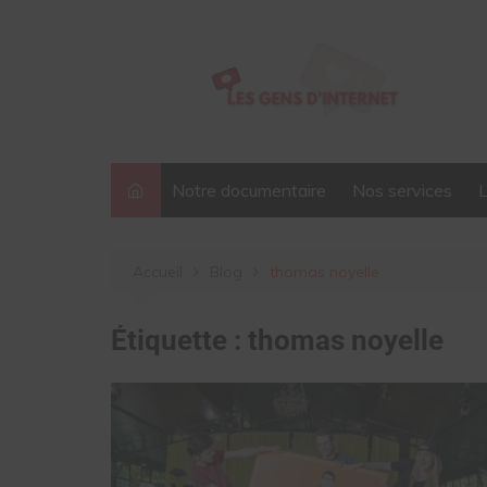
Aller
au
contenu
Notre documentaire
Nos services
Accueil
Blog
thomas noyelle
Étiquette :
thomas noyelle