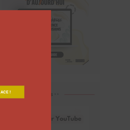
Close
this
module
ACE !
Découvrez nos vidéos