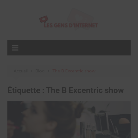
Aller
au
contenu
Accueil
Blog
The B Excentric show
Étiquette :
The B Excentric show