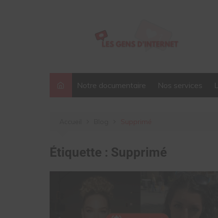
Aller
au
contenu
Notre documentaire
Nos services
Accueil
Blog
Supprimé
Étiquette :
Supprimé