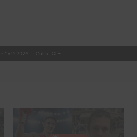
Le Café 2026
Outils LGI
Stellar, plateforme
d’influence tout-en-un