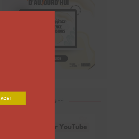
Close
this
module
ACE !
Découvrez nos vidéos