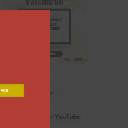
Close
this
module
ACE !
Découvrez nos vidéos