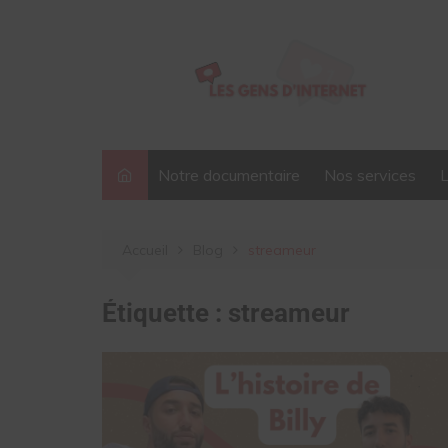
Aller
au
contenu
Notre documentaire
Nos services
Accueil
Blog
streameur
Étiquette :
streameur