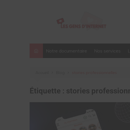
Aller
au
contenu
Notre documentaire
Nos services
Accueil
Blog
stories professionnelles
Étiquette :
stories profession