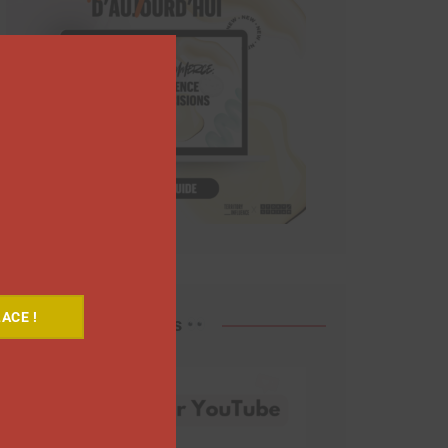
Close
this
module
ACE !
Découvrez nos vidéos