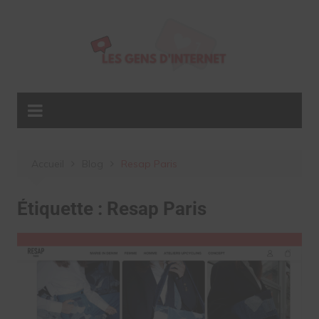
Aller
au
contenu
Accueil
Blog
Resap Paris
Étiquette :
Resap Paris