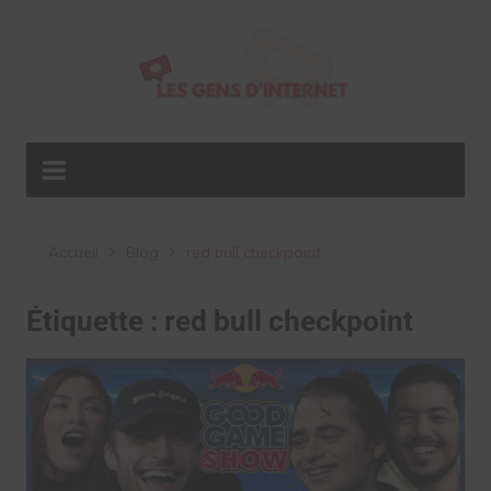
Aller
au
contenu
Accueil
Blog
red bull checkpoint
Étiquette :
red bull checkpoint