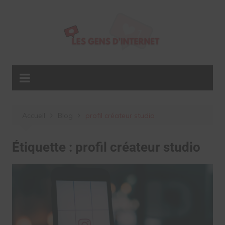
Aller
au
contenu
Accueil
Blog
profil créateur studio
Étiquette :
profil créateur studio