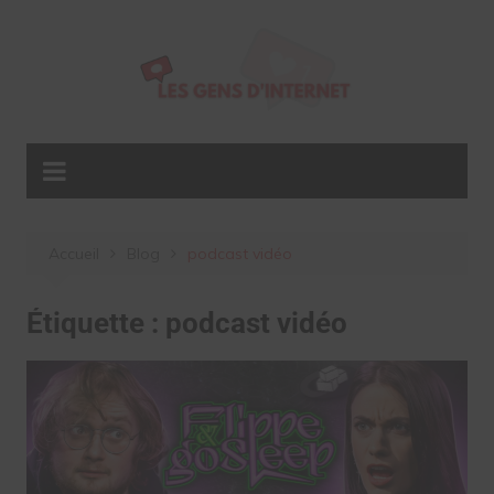
Aller
au
contenu
Accueil
Blog
podcast vidéo
Étiquette :
podcast vidéo