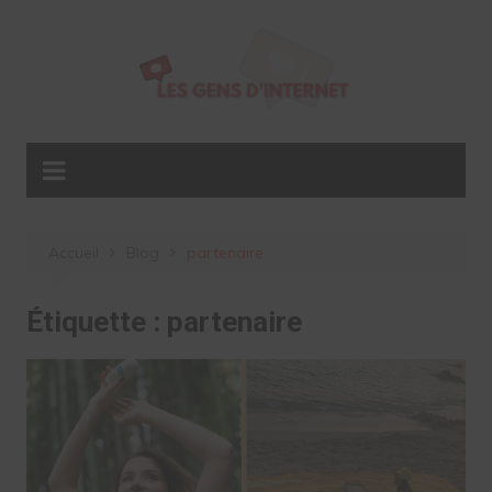
Aller
au
contenu
Accueil
Blog
partenaire
Étiquette :
partenaire