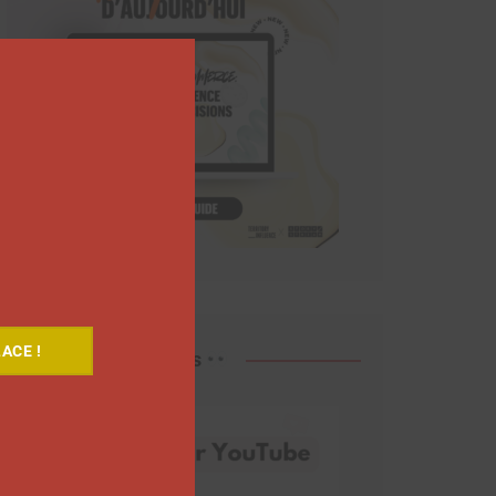
Close
this
module
ACE !
Découvrez nos vidéos