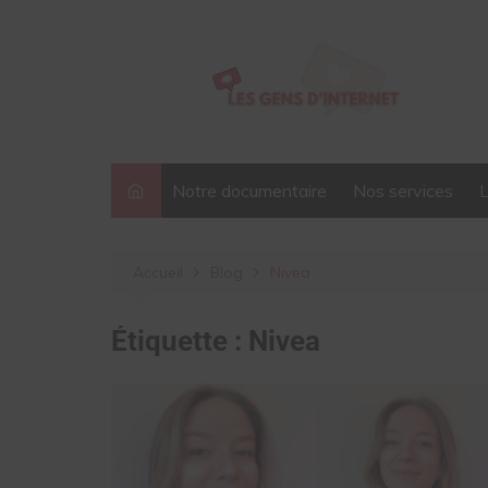
Aller
au
contenu
Notre documentaire
Nos services
Accueil
Blog
Nivea
Étiquette :
Nivea