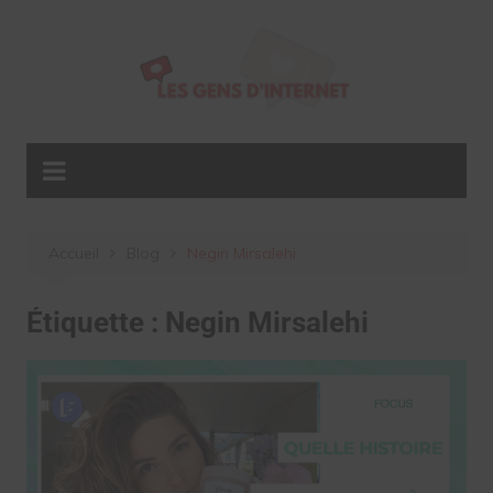
Aller
au
contenu
Accueil
Blog
Negin Mirsalehi
Étiquette :
Negin Mirsalehi